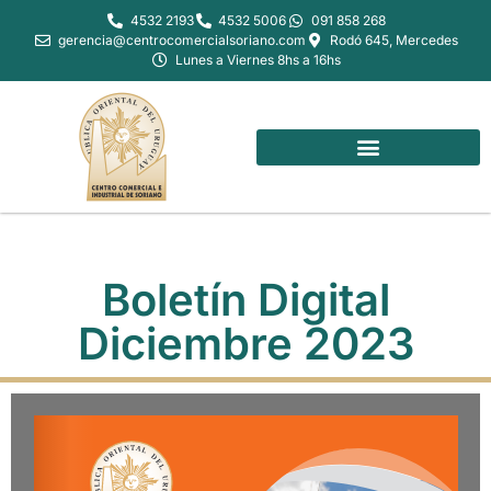
4532 2193
4532 5006
091 858 268
gerencia@centrocomercialsoriano.com
Rodó 645, Mercedes
Lunes a Viernes 8hs a 16hs
Boletín Digital
Diciembre 2023