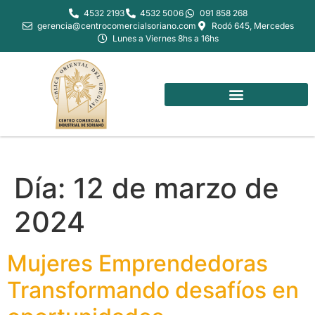
4532 2193
4532 5006
091 858 268
gerencia@centrocomercialsoriano.com
Rodó 645, Mercedes
Lunes a Viernes 8hs a 16hs
Día:
12 de marzo de
2024
Mujeres Emprendedoras
Transformando desafíos en